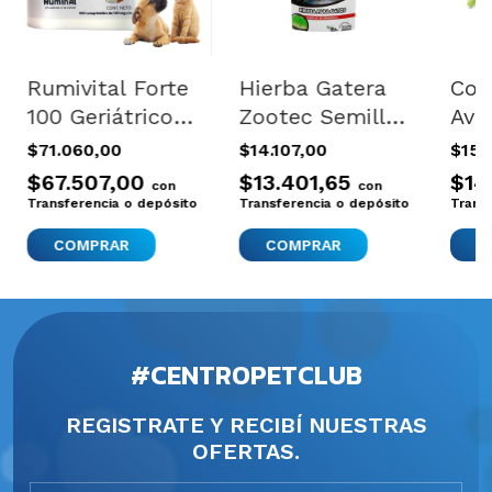
Rumivital Forte
Hierba Gatera
Com
100 Geriátrico
Zootec Semillas
Ave
Perros Gatos
Gramineas Para
Col
$71.060,00
$14.107,00
$15.
120mg X4u
Gatos Pack
Clip
$67.507,00
$13.401,65
$14
con
con
3x80g Verde
Ver
Transferencia o depósito
Transferencia o depósito
Trans
Oscuro
#CENTROPETCLUB
REGISTRATE Y RECIBÍ NUESTRAS
OFERTAS.