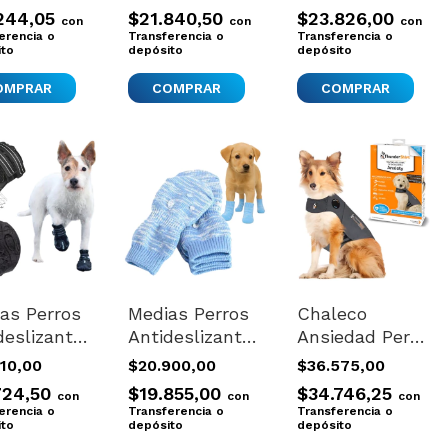
rge 2
Ferplast Talle
Small 4 Botas
244,05
$21.840,50
$23.826,00
con
con
con
s
L
erencia o
Transferencia o
Transferencia o
ito
depósito
depósito
tas Perros
Medias Perros
Chaleco
deslizante
Antideslizantes
Ansiedad Perro
e
Mascotas
Anti Estres
710,00
$20.900,00
$36.575,00
rtadas
Pequeñas Talle
Thundershirt
724,50
$19.855,00
$34.746,25
con
con
con
ium Negro
Small
Xsmall Naranja
erencia o
Transferencia o
Transferencia o
ito
depósito
depósito