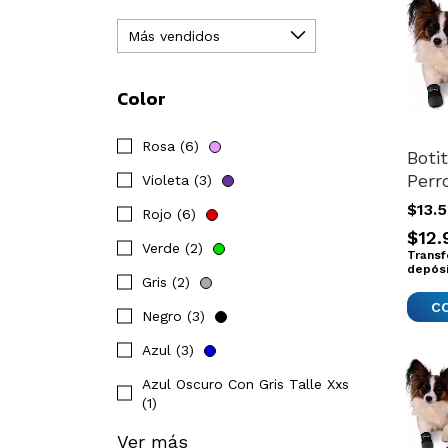
Color
Rosa (6)
Boti
Perr
Violeta (3)
Impo
$13.
Rojo (6)
Med
$12.
Bota
Verde (2)
Transf
depós
Gris (2)
Negro (3)
Azul (3)
Azul Oscuro Con Gris Talle Xxs
(1)
Ver más