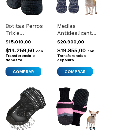
Botitas Perros
Medias
Trixie
Antideslizantes
Importadas
Talla Xxs Para
$15.010,00
$20.900,00
Large 2 Botas
Mascotas
$14.259,50
$19.855,00
con
con
Negro
Pequeñas
Transferencia o
Transferencia o
depósito
depósito
COMPRAR