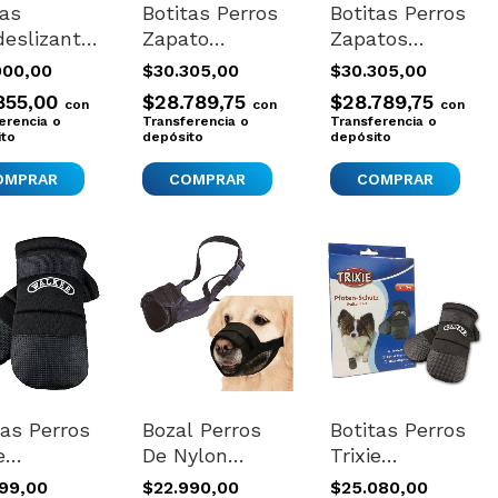
as
Botitas Perros
Botitas Perros
deslizantes
Zapato
Zapatos
os
Antideslizante
Antideslizante
900,00
$30.305,00
$30.305,00
cotas
Impermeable
Impermeables
855,00
$28.789,75
$28.789,75
con
con
con
eccion
Pequeño Xxs
Talle Xs
erencia o
Transferencia o
Transferencia o
e M
ito
depósito
depósito
OMPRAR
COMPRAR
COMPRAR
tas Perros
Bozal Perros
Botitas Perros
e
De Nylon
Trixie
rtadas
Importado
Importadas
099,00
$22.990,00
$25.080,00