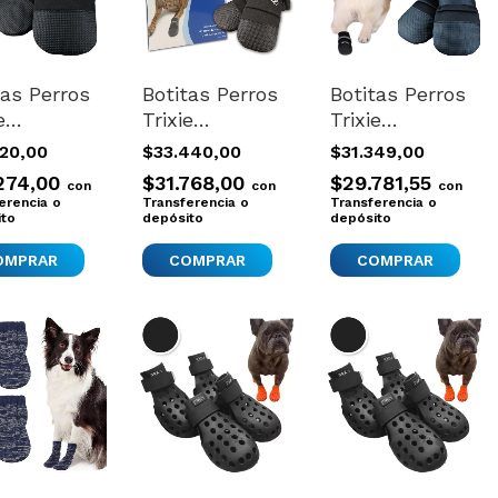
tas Perros
Botitas Perros
Botitas Perros
e
Trixie
Trixie
rtadas
Importadas
Importadas
920,00
$33.440,00
$31.349,00
l 2 Botas
Xxlarge 4
Xlarge 4 Botas
274,00
$31.768,00
$29.781,55
con
con
con
Botas
erencia o
Transferencia o
Transferencia o
ito
depósito
depósito