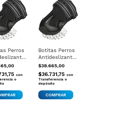
tas Perros
Botitas Perros
deslizante
Antideslizante
e
Trixie
665,00
$38.665,00
rtadas S -
Importadas Xs
731,75
$36.731,75
con
con
uevo
Nuevo
erencia o
Transferencia o
ito
depósito