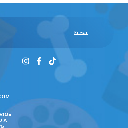
COM
RIOS
0 A
75