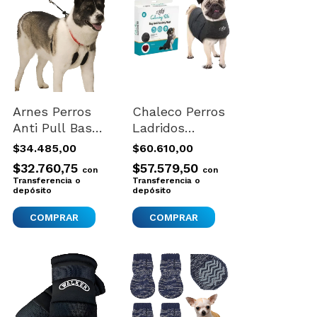
Arnes Perros
Chaleco Perros
Anti Pull Basta
Ladridos
Tironeos Talle
Ansiedad
$34.485,00
$60.610,00
Large Sporn No
Miedos Ruidos
$32.760,75
$57.579,50
con
con
Aplica
Medium Nuevo
Transferencia o
Transferencia o
depósito
Gris Oscuro
depósito