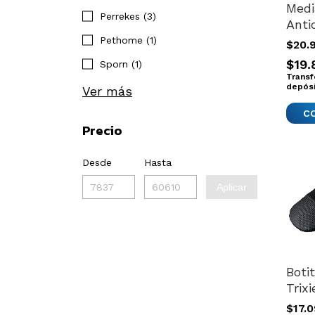
Medi
Perrekes (3)
Anti
Perr
Pethome (1)
$20.
Mas
$19.
Sporn (1)
Prot
Transf
Tall
depós
Ver más
C
Precio
Desde
Hasta
Aplicar
Boti
Trixi
Impo
$17.