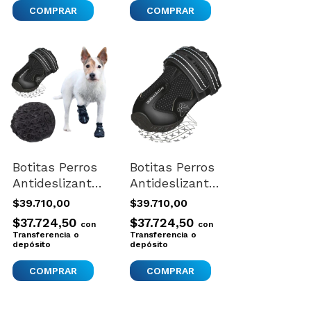
COMPRAR
Botitas Perros
Botitas Perros
Antideslizante
Antideslizante
Trixie
Trixie
$39.710,00
$39.710,00
Importadas
Importadas
$37.724,50
$37.724,50
con
con
Nuevo Medium
Nuevo M - L
Transferencia o
Transferencia o
depósito
depósito