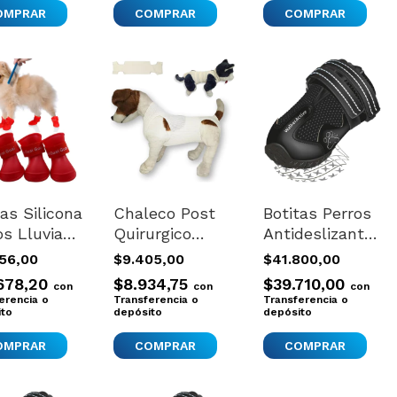
COMPRAR
tas Silicona
Chaleco Post
Botitas Perros
os Lluvia
Quirurgico
Antideslizante
ermeable
Perros Gatos
Trixie
556,00
$9.405,00
$41.800,00
deslizante
Body Faja
Importadas
678,20
$8.934,75
$39.710,00
con
con
con
Nuevo Large
erencia o
Transferencia o
Transferencia o
ito
depósito
depósito
OMPRAR
COMPRAR