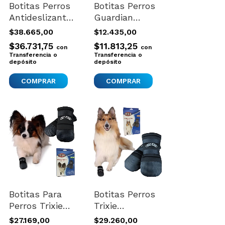
Botitas Perros
Botitas Perros
Antideslizante
Guardian
Trixie
Importadas
$38.665,00
$12.435,00
Importadas
Xxxs Ancho 5
$36.731,75
$11.813,25
con
con
Xs-s Nuevo
Cm Calidad
Transferencia o
Transferencia o
depósito
depósito
COMPRAR
Botitas Para
Botitas Perros
Perros Trixie
Trixie
Importadas
Importadas
$27.169,00
$29.260,00