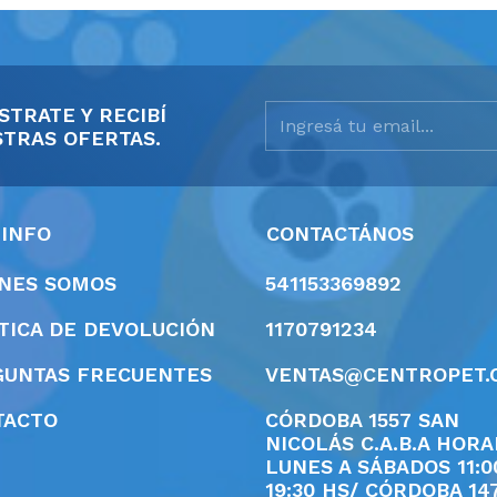
STRATE Y RECIBÍ
TRAS OFERTAS.
 INFO
CONTACTÁNOS
ÉNES SOMOS
541153369892
TICA DE DEVOLUCIÓN
1170791234
GUNTAS FRECUENTES
VENTAS@CENTROPET.
TACTO
CÓRDOBA 1557 SAN
NICOLÁS C.A.B.A HORA
LUNES A SÁBADOS 11:0
19:30 HS/ CÓRDOBA 14