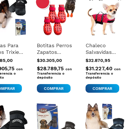
tas Para
Botitas Perros
Chaleco
os Trixie
Zapatos
Salvavidas
rtadas
Antideslizante
Para Perros
585,00
$30.305,00
$32.870,95
ium 2
Impermeables
Pileta Verano
905,75
$28.789,75
$31.227,40
con
con
con
s
Talle S
Playa Nuevo
erencia o
Transferencia o
Transferencia o
ito
depósito
Xxs Xxs
depósito
COMPRAR