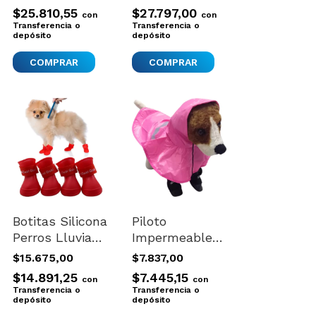
Medium 4
Large 4 Botas
$25.810,55
$27.797,00
con
con
Botas
Transferencia o
Transferencia o
depósito
depósito
Botitas Silicona
Piloto
Perros Lluvia
Impermeable
Impermeable
Perro Chico
$15.675,00
$7.837,00
Antideslizante
Lluvia
$14.891,25
$7.445,15
con
con
X4
Canchero Capa
Transferencia o
Transferencia o
depósito
Ts 30cm
depósito