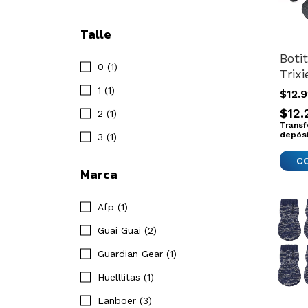
Talle
Boti
0 (1)
Trixi
Impo
1 (1)
$12.
Smal
$12.
2 (1)
Transf
depós
3 (1)
Marca
Afp (1)
Guai Guai (2)
Guardian Gear (1)
Huelllitas (1)
Lanboer (3)