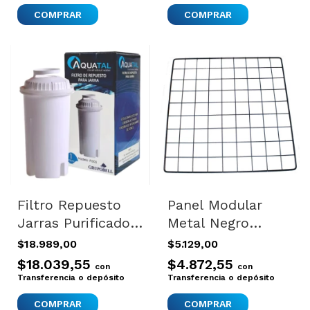
Filtro Repuesto
Panel Modular
Jarras Purificador
Metal Negro
Aquatal Universal
35x35 Cm Para
$18.989,00
$5.129,00
X1
Jaula Corral
$18.039,55
$4.872,55
con
con
Organizador
Transferencia o depósito
Transferencia o depósito