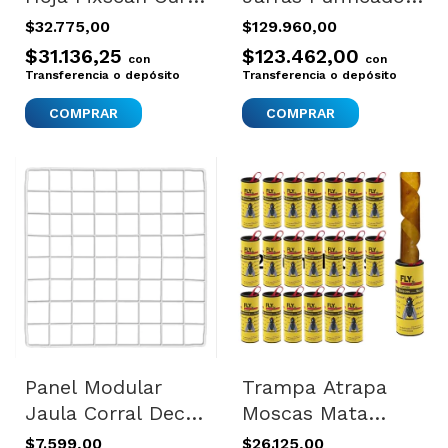
21x30
Aquatal Universal
$32.775,00
$129.960,00
X8
$31.136,25
$123.462,00
con
con
Transferencia o depósito
Transferencia o depósito
Panel Modular
Trampa Atrapa
Jaula Corral Deco
Moscas Mata
Organizador Metal
Mosquitos
$7.599,00
$26.125,00