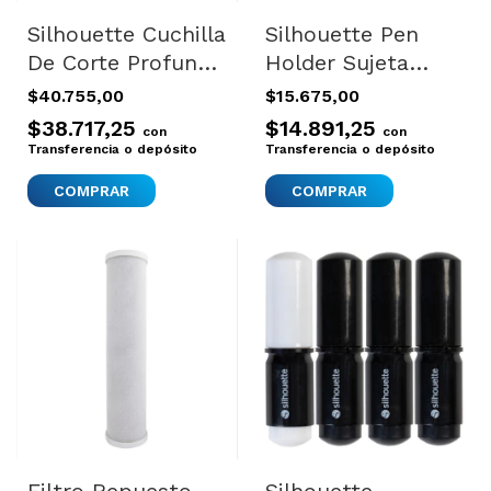
Silhouette Cuchilla
Silhouette Pen
De Corte Profundo
Holder Sujeta
Curio Cameo 3
Lapicera Cameo
$40.755,00
$15.675,00
Plotter
Portrait
$38.717,25
$14.891,25
con
con
Transferencia o depósito
Transferencia o depósito