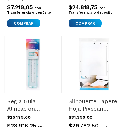
Rejilla X1
Insectos Ecologico
$7.219,05
$24.818,75
con
con
Transferencia o depósito
Transferencia o depósito
COMPRAR
Regla Guia
Silhouette Tapete
Alineacion
Hoja Pixscan
Impresora 30cm
Portrait 19 X 30
$25.175,00
$31.350,00
We R Memory
$23.916,25
$29.782,50
con
con