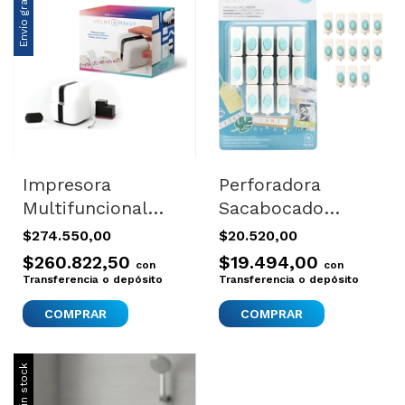
Envío gratis
Impresora
Perforadora
Multifuncional
Sacabocado
Bluetooth Hp Usb
Numeros Signo
$274.550,00
$20.520,00
We R Memory
Papel Corte We R
$260.822,50
$19.494,00
con
con
Manual Blanco
Memory - Verde-
Transferencia o depósito
Transferencia o depósito
blanca
Sin stock