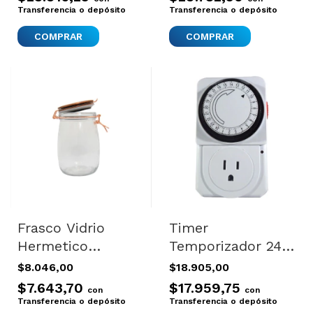
Keepers
Transferencia o depósito
Transferencia o depósito
Frasco Vidrio
Timer
Hermetico
Temporizador 24hr
Alimentos 1000ml
Hasta 1,800 Watts
$8.046,00
$18.905,00
Tapa Clip Color
$7.643,70
$17.959,75
con
con
Transparente
Transferencia o depósito
Transferencia o depósito