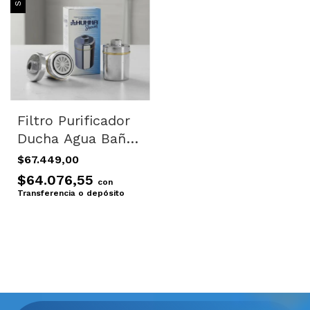
Filtro Purificador
Ducha Agua Baño
Mas Repuesto
$67.449,00
Extra
$64.076,55
con
Transferencia o depósito