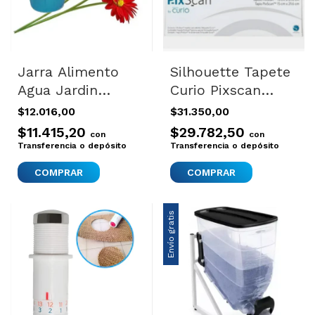
Jarra Alimento
Silhouette Tapete
Agua Jardin
Curio Pixscan
Regadera 2lt
Imagen
$12.016,00
$31.350,00
Dispensador
Transportadora
$11.415,20
$29.782,50
con
con
Belem 2
15x21
Transferencia o depósito
Transferencia o depósito
COMPRAR
Envío gratis