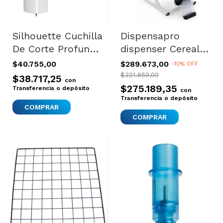
Silhouette Cuchilla
Dispensapro
De Corte Profundo
dispenser Cereales
Curio Cameo 3
Alimento
$40.755,00
$289.673,00
-
10
%
OFF
Plotter
Balanceado Sobre
$321.859,00
$38.717,25
con
Mesada 40lts
$275.189,35
Transferencia o depósito
con
Negro
Transferencia o depósito