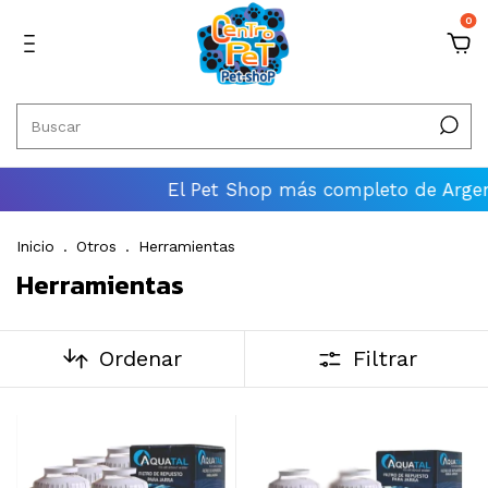
0
El Pet Shop más completo de Argentina
Inicio
.
Otros
.
Herramientas
Herramientas
Ordenar
Filtrar