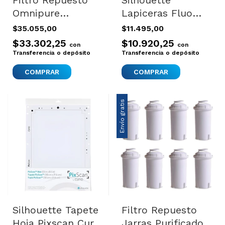
Filtro Repuesto
Silhouette
Omnipure
Lapiceras Fluo
Purificador
Colores Portrait
$35.055,00
$11.495,00
Humma Universal
Cameo
$33.302,25
$10.920,25
con
con
Transferencia o depósito
Transferencia o depósito
Envío gratis
Silhouette Tapete
Filtro Repuesto
Hoja Pixscan Curio
Jarras Purificador