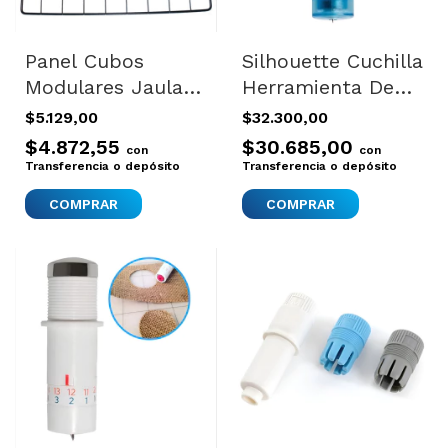
Panel Cubos
Silhouette Cuchilla
Modulares Jaula
Herramienta De
Corral Deco
Grabado Y
$5.129,00
$32.300,00
Expandibles Metal
Punteado
$4.872,55
$30.685,00
con
con
X1 Negro
Transferencia o depósito
Transferencia o depósito