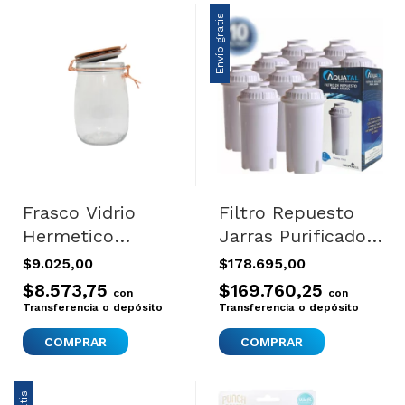
Envío gratis
Frasco Vidrio
Filtro Repuesto
Hermetico
Jarras Purificador
Alimentos 1000ml
Humma Universal
$9.025,00
$178.695,00
Tapa Clip
X 10
$8.573,75
$169.760,25
con
con
Importado -
Transferencia o depósito
Transferencia o depósito
Transparente