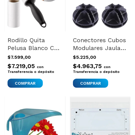
Rodillo Quita
Conectores Cubos
Pelusa Blanco Con
Modulares Jaula
Adhesivo 60 Hojas
Corral Deco Para
$7.599,00
$5.225,00
Quita Pelusa
Paneles X4
$7.219,05
$4.963,75
con
con
Transferencia o depósito
Transferencia o depósito
COMPRAR