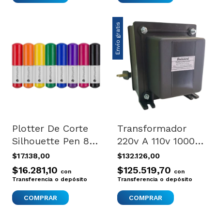
Envío gratis
Plotter De Corte
Transformador
Silhouette Pen 8
220v A 110v 1000w
Celeste
Autotransformador
$17.138,00
$132.126,00
Plateado
$16.281,10
$125.519,70
con
con
Transferencia o depósito
Transferencia o depósito