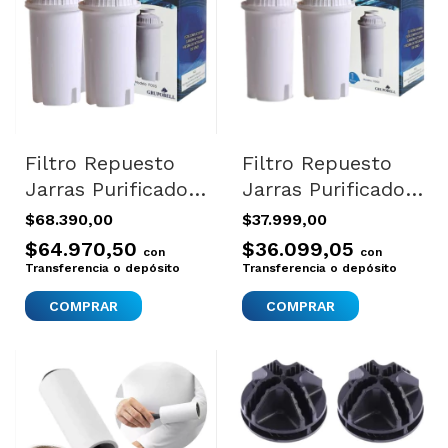
Filtro Repuesto
Filtro Repuesto
Jarras Purificador
Jarras Purificador
Aquatal Universal
Aquatal Universal
$68.390,00
$37.999,00
X4
X2
$64.970,50
$36.099,05
con
con
Transferencia o depósito
Transferencia o depósito