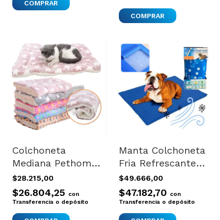
Colchoneta
Manta Colchoneta
Mediana Pethome
Fria Refrescante
Dm-028 Lavable
Perros Gatos
$28.215,00
$49.666,00
Peluche 70x50
Mascotas M Azul
$26.804,25
$47.182,70
con
con
Manta Mascotas
Transferencia o depósito
Transferencia o depósito