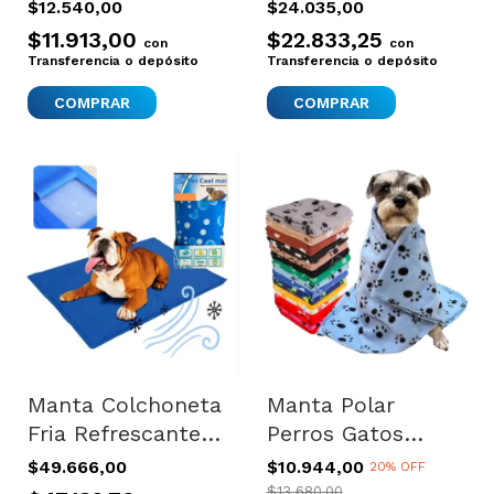
Cachorros Cancat
Calidad 70x100cm
$12.540,00
$24.035,00
Suave Calida
Azul Oscuro
$11.913,00
$22.833,25
con
con
Nueva Varios
Transferencia o depósito
Transferencia o depósito
Manta Colchoneta
Manta Polar
Fria Refrescante
Perros Gatos
Perros Gatos
Cachorros Suave
$49.666,00
$10.944,00
20% OFF
Mascotas M Azul
Calida Invierno M
$13.680,00