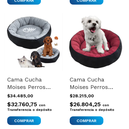
Cama Cucha
Cama Cucha
Moises Perros
Moises Perros
Gatos Excelente
Gatos Excelente
$34.485,00
$28.215,00
Calidad 50 Cm
Calidad 30 Cm
$32.760,75
$26.804,25
con
con
Transferencia o depósito
Transferencia o depósito
COMPRAR
COMPRAR