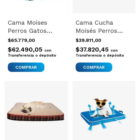
Cama Moises
Cama Cucha
Perros Gatos
Moisés Perros
Importada Dog It
Gatos Excelente
$65.779,00
$39.811,00
Pequeña 60x51
Calidad 53 X 43
$62.490,05
$37.820,45
con
con
Azul Azul
Cm Color Variado
Transferencia o depósito
Transferencia o depósito