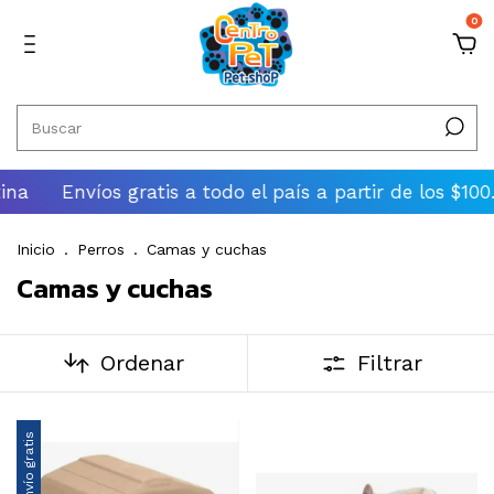
0
víos gratis a todo el país a partir de los $100.000.
E
Inicio
.
Perros
.
Camas y cuchas
Camas y cuchas
Ordenar
Filtrar
Envío gratis