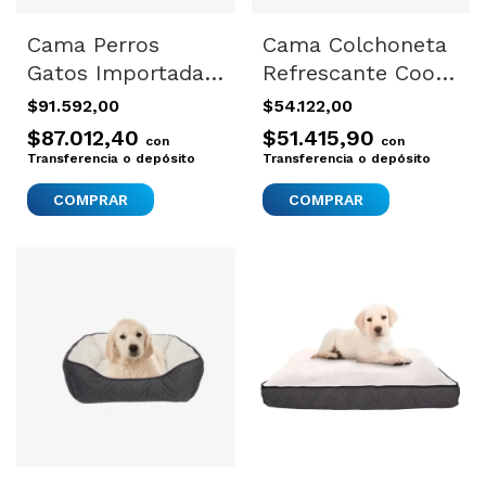
Cama Perros
Cama Colchoneta
Gatos Importada
Refrescante Cool
Dogit Colchoneta
Verano Perros
$91.592,00
$54.122,00
Rojo 91x71 T
Gatos Afp S
$87.012,40
$51.415,90
con
con
Transferencia o depósito
Transferencia o depósito