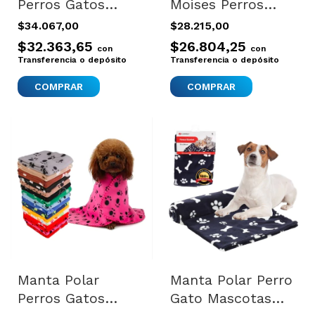
Perros Gatos
Moises Perros
Importada Dog
Gatos Excelente
$34.067,00
$28.215,00
Pequeña U Ful
Calidad 30 Cm
$32.363,65
$26.804,25
con
con
Azul
Color Gris Diseño
Transferencia o depósito
Transferencia o depósito
Redondo
Manta Polar
Manta Polar Perro
Perros Gatos
Gato Mascotas