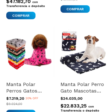
$47.182,70
con
Transferencia o depósito
Manta Polar
Manta Polar Perro
Perros Gatos
Gato Mascotas
Cachorros Suave
Calidad 70x100cm
$7.219,20
$24.035,00
20% OFF
Calida Invierno S
$9.024,00
$22.833,25
con
Transferencia o depósito