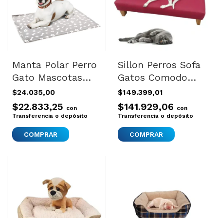
Manta Polar Perro
Sillon Perros Sofa
Gato Mascotas
Gatos Comodo
Calidad Importada
Elegante Lindo
$24.035,00
$149.399,01
70x100cm - Gris
Decorativo Bordó
$22.833,25
$141.929,06
con
con
Plano
Transferencia o depósito
Transferencia o depósito