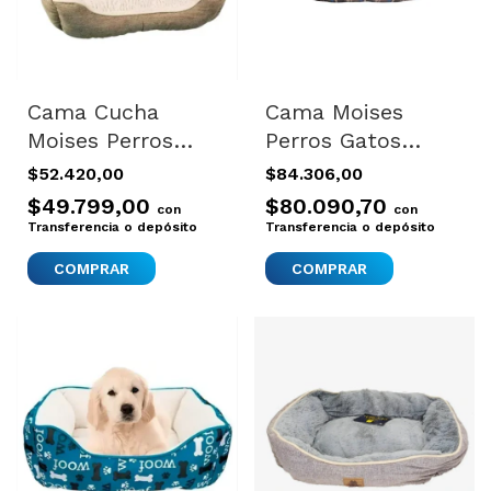
Cama Cucha
Cama Moises
Moises Perros
Perros Gatos
Gatos Excelente
Importada Dog It
$52.420,00
$84.306,00
Calidad 61x46 Cm
Pequeña 48x38
$49.799,00
$80.090,70
con
con
Color Variado
Azul Azul
Transferencia o depósito
Transferencia o depósito