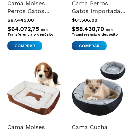
Cama Moises
Cama Perros
Perros Gatos
Gatos Importada
Importada Dog It
Dogit Colchoneta
$67.445,00
$61.506,00
Chica Gris Full
Gris 73x51 Full
$64.072,75
$58.430,70
con
con
Gris
Gris Cuadrado
Transferencia o depósito
Transferencia o depósito
Cama Moises
Cama Cucha