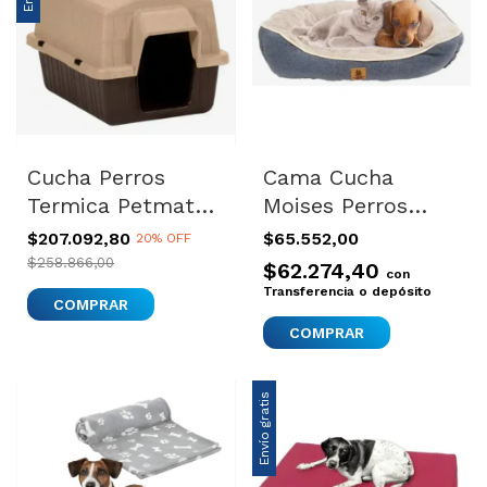
Cucha Perros
Cama Cucha
Termica Petmate
Moises Perros
Resiste Sol Alero
Gatos Excelente
$207.092,80
$65.552,00
20% OFF
Antilluvia Beige
Calidad 76×61 Cm
$258.866,00
$62.274,40
con
Color Variado
Transferencia o depósito
Envío gratis