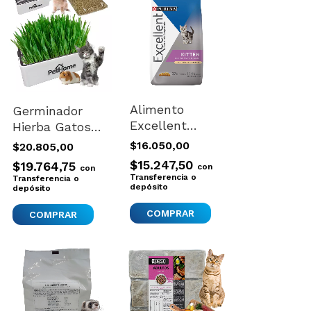
Alimento
Germinador
Excellent
Hierba Gatos
Kitten Para
Cobayos
$16.050,00
$20.805,00
Gato De
Conejos Brotes
$15.247,50
$19.764,75
con
con
Temprana
Hidropónicos
Transferencia o
Transferencia o
Edad De Raza
depósito
depósito
Pequeña Sabor
COMPRAR
Pollo Y Arroz
De 1 kg