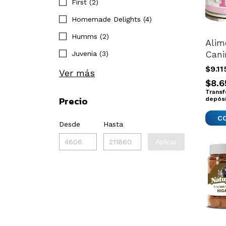
First (2)
Homemade Delights (4)
Humms (2)
Alim
Can
Juvenia (3)
Gato
$9.1
Ver más
Baby
$8.6
195g
Transf
Precio
depós
Desde
Hasta
Aplicar