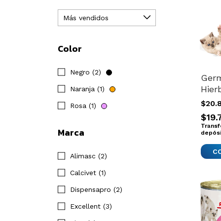
Color
Negro (2)
Germ
Hier
Naranja (1)
Cob
$20.
Rosa (1)
Cone
$19.
Hidr
Transf
Marca
Semi
depós
Alimasc (2)
Calcivet (1)
Dispensapro (2)
Excellent (3)