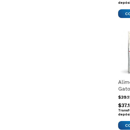
Smal
depós
Stor
Alim
Gato
Cani
$39.
Regu
$37.
Fit 3
Transf
depós