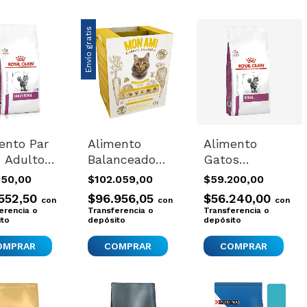
Envío gratis
ento Par
Alimento
Alimento
 Adulto
Balanceado
Gatos
l Canin
Gatos
Balanceado
950,00
$102.059,00
$59.200,00
rinary Care
Saludable
Royal Canin
552,50
$96.956,05
$56.240,00
con
con
con
ition Feline
Adultos Mon
Renal
erencia o
Transferencia o
Transferencia o
y Renal 1.5
ito
Ami 6kg
depósito
Siameses 2 Kg.
depósito