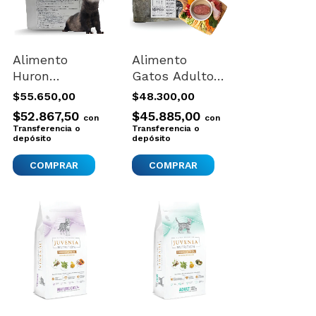
Alimento
Alimento
Huron
Gatos Adultos
Balanceado
Natural Firts
$55.650,00
$48.300,00
Completo The
3kg
$52.867,50
$45.885,00
con
con
Ferrets Choice
Transferencia o
Transferencia o
1.8 Kg Natural
depósito
depósito