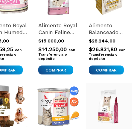
ento Royal
Alimento Royal
Alimento
in Humedo
Canin Feline
Balanceado
s Mother
Health
Gatos
15,00
$15.000,00
$28.244,00
cat Lata
Nutrition
Saludable
59,25
$14.250,00
$26.831,80
con
con
con
r
Mother &
Adultos Mon
erencia o
Transferencia o
Transferencia o
ito
Babycat Para
depósito
Ami 1.4kg
depósito
Gato De
Temprana
Edad Sabor Mix
De 400 g