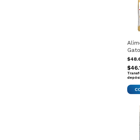
Alim
Gato
Cani
$48.
30 N
$46.
Felin
Transf
depós