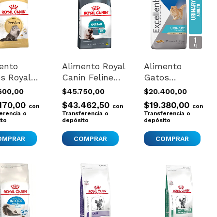
ento
Alimento Royal
Alimento
s Royal
Canin Feline
Gatos
n Persian
Care Nutrition
Balanceado
600,00
$45.750,00
$20.400,00
utricion
Hairball Care
Purina
170,00
$43.462,50
$19.380,00
con
con
con
o 1.5kg
Para Gato
Excellent
erencia o
Transferencia o
Transferencia o
ito
Adulto Sabor
depósito
Urinary 1 Kg
depósito
Mix De 1.5 kg