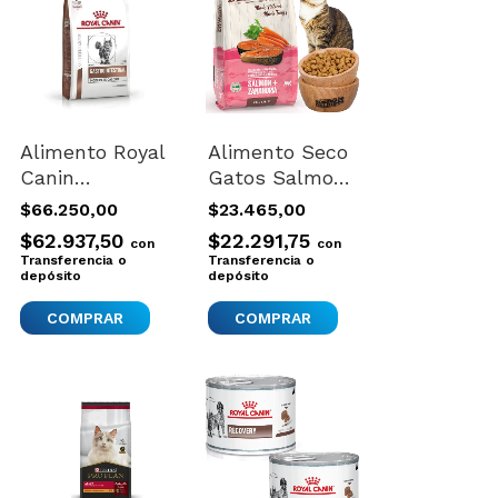
Alimento Royal
Alimento Seco
Canin
Gatos Salmon
Veterinary Diet
Zanahoria
$66.250,00
$23.465,00
Feline
Homemade
$62.937,50
$22.291,75
con
con
Gastrointestinal
Delights 1,5kg
Transferencia o
Transferencia o
Moderate
depósito
depósito
Calorie (gim
35) Para Gato
Adulto De 2 kg