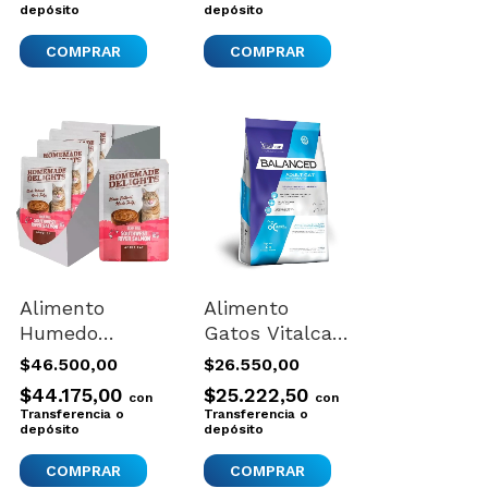
depósito
One 35lts
depósito
Negro
Alimento
Alimento
Humedo
Gatos Vitalcan
Homemade
Balanced Adult
$46.500,00
$26.550,00
Delights Gatos
Cat 2kg
$44.175,00
$25.222,50
con
con
Pouch Pate
Transferencia o
Transferencia o
Salmon
depósito
depósito