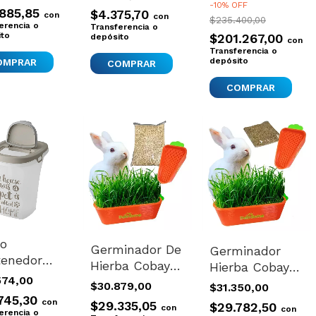
eratrol
Gato Amurable
Conejos Ave
-
10
%
OFF
.885,85
$4.375,70
con
con
nia 3kg
Hermético Lujo
$235.400,00
Natural 1kg
erencia o
Transferencia o
ito
40 Lts Lisa
$201.267,00
depósito
con
Transferencia o
Naranja
depósito
COMPRAR
o
Germinador De
Germinador
enedor
Hierba Cobayos
Hierba Cobayos
ento
574,00
Conejos
Conejo Gatos
$30.879,00
$31.350,00
s Moderna
Semillas
Grama
745,30
con
$29.335,05
$29.782,50
dy Story
con
con
Grama 3kg
erencia o
Semillas 115gr