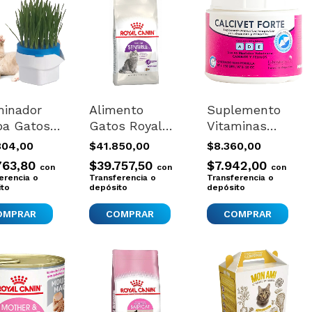
inador
Alimento
Suplemento
ba Gatos
Gatos Royal
Vitaminas
ayos
Canin Sensible
Calcivet Forte
804,00
$41.850,00
$8.360,00
jos
33 Digestiva 1.5
Perro Gato
763,80
$39.757,50
$7.942,00
con
con
con
oponico
Kg.
150g Polvo
erencia o
Transferencia o
Transferencia o
llas
ito
depósito
Neutro
depósito