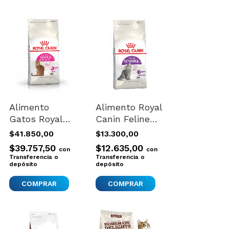
Alimento
Alimento Royal
Gatos Royal
Canin Feline
Canin Exigent
Health
$41.850,00
$13.300,00
35/30 1.5kg
Nutrition
$39.757,50
$12.635,00
con
con
Sensible Para
Transferencia o
Transferencia o
depósito
Gato Adulto
depósito
Sabor Mix De
400 g