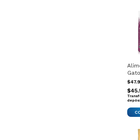
Alim
Gato
Roya
$47.
Vete
$45.
Nutr
Transf
Earl
depós
Kg