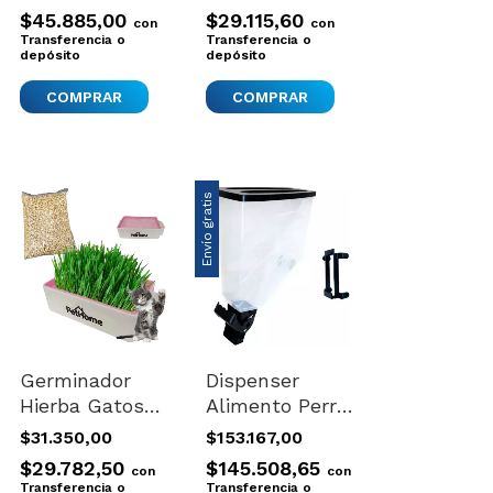
3kg
Gatos Moderna
$45.885,00
$29.115,60
con
con
Trendy Story
Transferencia o
Transferencia o
depósito
Xsmall Blanco
depósito
Envío gratis
Germinador
Dispenser
Hierba Gatos
Alimento Perro
Cobayos
Gato Amurable
$31.350,00
$153.167,00
Conejos
Hermético
$29.782,50
$145.508,65
con
con
Semillas 3kg
Lindo 35lt Slim
Transferencia o
Transferencia o