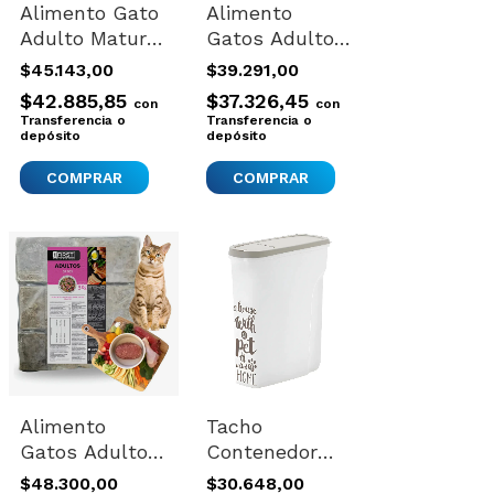
Alimento Gato
Alimento
Adulto Mature
Gatos Adulto
7 + Resveratrol
Ultra Premium
$45.143,00
$39.291,00
Juvenia 3kg
Resveratrol
$42.885,85
$37.326,45
con
con
Juvenia 3kg
Transferencia o
Transferencia o
depósito
depósito
Alimento
Tacho
Gatos Adultos
Contenedor
Natural Firts
Alimento
$48.300,00
$30.648,00