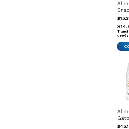
Alim
Snac
Perr
$15.
Hur
$14.
Natu
Transf
Ml
depós
Alim
Gato
Ultr
$45.