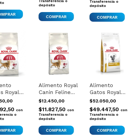
Transferencia o
Transferencia o
l Trendy
ito
depósito
depósito
y Blanco
ento
Alimento Royal
Alimento
s Royal
Canin Feline
Gatos Royal
n Fit
Health
Canin Urinary
150,00
$12.450,00
$52.050,00
lar Nuevo
Nutrition Fit
Hight Dilution
192,50
$11.827,50
$49.447,50
con
con
con
2 1.5 Kg
Para Gato
Feli 1.5kg
erencia o
Transferencia o
Transferencia o
ito
Adulto X
depósito
depósito
400 gs