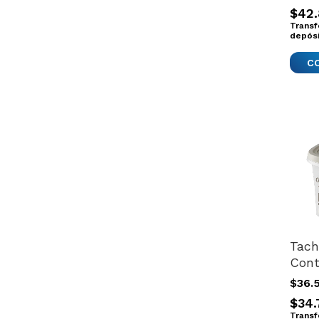
Resv
$42
Juve
Transf
depós
Tach
Cont
Alim
$36.
Gato
$34.
Tren
Transf