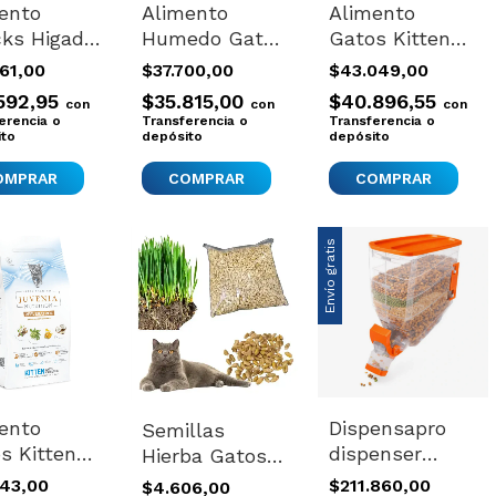
ento
Alimento
Alimento
ks Higado
Humedo Gato
Gatos Kitten
o Gatos
Adulto Urinary
Premium Catit
361,00
$37.700,00
$43.049,00
ones
Sieger Lata
1.8kg Recipes
592,95
$35.815,00
$40.896,55
con
con
con
plus X500
Pollo 340gx5
erencia o
Transferencia o
Transferencia o
ito
depósito
depósito
Envío gratis
ento
Dispensapro
Semillas
s Kitten
dispenser
Hierba Gatos
a Premium
Alimento Perro
Perros Cobayos
143,00
$211.860,00
$4.606,00